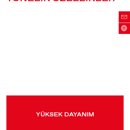
InsituCore
®
aracılığıyla dahili olarak üretilen basınç, basit
ve temiz bir işlem yoluyla hafif, dayanıklı ve pürüzsüz
şekle sahip 3D parçaların elde edilmesinde kullanılır.
Geleneksel imalat ve işleme yöntemleri ile
kıyaslandığında söz konusu malzemeler, ek işleme ve
montaj işlemlerinin önüne geçmek suretiyle nispeten hızlı
döngü süreleri, düşük miktarda atık malzeme ve de
optimize edilmiş üretim süreçlerine erişmenize imkan
tanır.
YÜKSEK DAYANIM