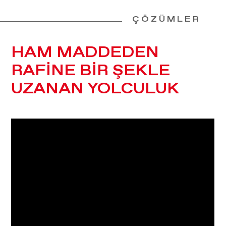
ÇÖZÜMLER
HAM MADDEDEN
RAFİNE BİR ŞEKLE
UZANAN YOLCULUK